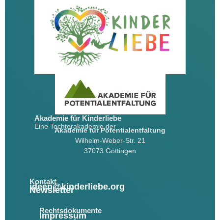
Akademie für Kinderliebe
Eine Tochterakademie der
Akademie für Potentialentfaltung
Wilhelm-Weber-Str. 21
37073 Göttingen
Kontakt
ideen@kinderliebe.org
Newsletter
Rechtsdokumente
Impressum