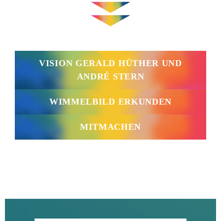
VISION GERALD HÜTHER UND
ANDRÉ STERN
WIMMELBILD ERKUNDEN
MITMACHEN