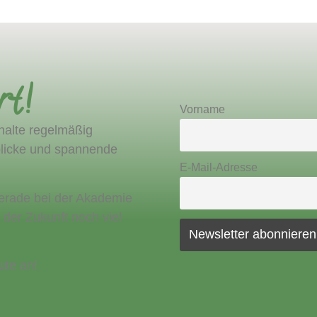
rt!
Vorname
halte regelmäßig
nblicke und spannende
E-Mail-Adresse
erade bei der Akademie
 der Zukunft noch viel
ute an!