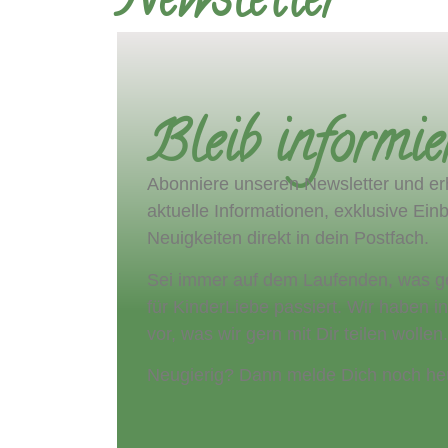
Newsletter
Bleib informie
Abonniere unseren Newsletter und er
aktuelle Informationen, exklusive Ei
Neuigkeiten direkt in dein Postfach.
Sei immer auf dem Laufenden, was g
für KinderLiebe passiert. Wir haben in
vor, was wir gern mit Dir teilen wollen.
Neugierig? Dann melde Dich noch he