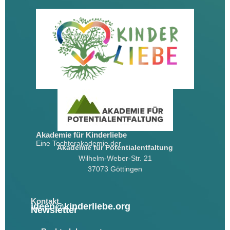
Akademie für Kinderliebe
Eine Tochterakademie der
Akademie für Potentialentfaltung
Wilhelm-Weber-Str. 21
37073 Göttingen
Kontakt
ideen@kinderliebe.org
Newsletter